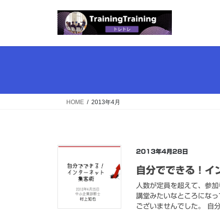
コ
ナ
ン
ビ
テ
ゲ
ン
ー
ツ
シ
へ
ョ
ス
ン
キ
に
ッ
移
HOME
2013年4月
プ
動
2013年4月28日
自分でできる！イ
人数が定員を超えて、参加
講堂みたいなところになっ
ございませんでした。 自分