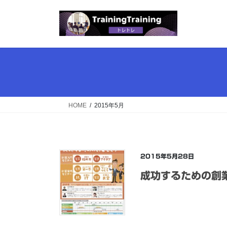
コ
ナ
ン
ビ
テ
ゲ
ン
ー
ツ
シ
へ
ョ
ス
ン
キ
に
ッ
移
HOME
2015年5月
プ
動
2015年5月28日
成功するための創