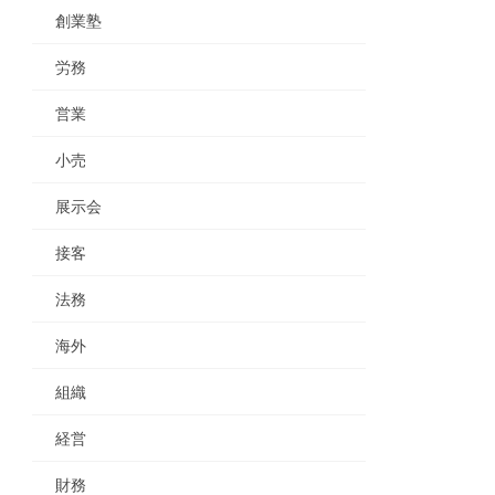
創業塾
労務
営業
小売
展示会
接客
法務
海外
組織
経営
財務