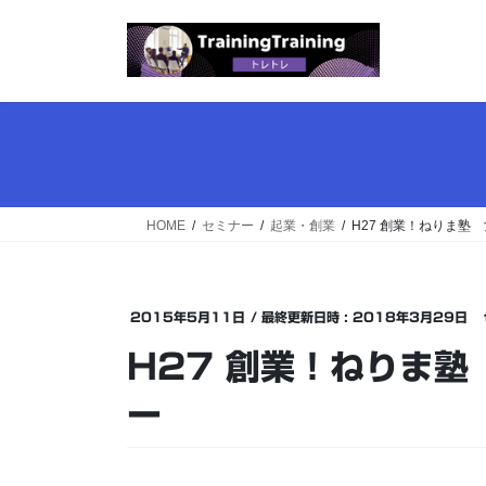
コ
ナ
ン
ビ
テ
ゲ
ン
ー
ツ
シ
へ
ョ
ス
ン
キ
に
ッ
移
HOME
セミナー
起業・創業
H27 創業！ねりま塾
プ
動
2015年5月11日
/ 最終更新日時 :
2018年3月29日
H27 創業！ねりま
ー